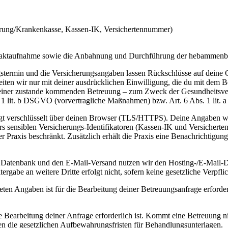
erung/Krankenkasse, Kassen-IK, Versichertennummer)
Kontaktaufnahme sowie die Anbahnung und Durchführung der hebammen
termin und die Versicherungsangaben lassen Rückschlüsse auf deine G
ten wir nur mit deiner ausdrücklichen Einwilligung, die du mit dem 
n einer zustande kommenden Betreuung – zum Zweck der Gesundheitsver
s. 1 lit. b DSGVO (vorvertragliche Maßnahmen) bzw. Art. 6 Abs. 1 lit
gt verschlüsselt über deinen Browser (TLS/HTTPS). Deine Angaben we
rs sensiblen Versicherungs-Identifikatoren (Kassen-IK und Versicherte
r Praxis beschränkt. Zusätzlich erhält die Praxis eine Benachrichtigung
e Datenbank und den E-Mail-Versand nutzen wir den Hosting-/E-Mail-
gabe an weitere Dritte erfolgt nicht, sofern keine gesetzliche Verpflic
hneten Angaben ist für die Bearbeitung deiner Betreuungsanfrage erfor
ie Bearbeitung deiner Anfrage erforderlich ist. Kommt eine Betreuung n
n die gesetzlichen Aufbewahrungsfristen für Behandlungsunterlagen.