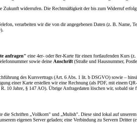
e Zukunft widerrufen. Die Rechtmäßigkeit der bis zum Widerruf erfolgt
Telefon, verarbeiten wir die von dir angegebenen Daten (z. B. Name, 
).
te anfragen"
eine 4er- oder 8er-Karte für einen fortlaufenden Kurs (z.
Telefonnummer sowie deine
Anschrift
(Straße und Hausnummer, Postleit
chführung des Kursvertrags (Art. 6 Abs. 1 lit. b DSGVO) sowie – hinsi
ätigung einer Karte erstellen wir eine Rechnung (als PDF, mit einem Q
R. 10 Jahre, § 147 AO). Übrige Anfragedaten löschen wir, sobald sie f
te die Schriften „Vollkorn" und „Mulish". Diese sind lokal auf unsere
unserem eigenen Server geladen; eine Verbindung zu Servern Dritter (et