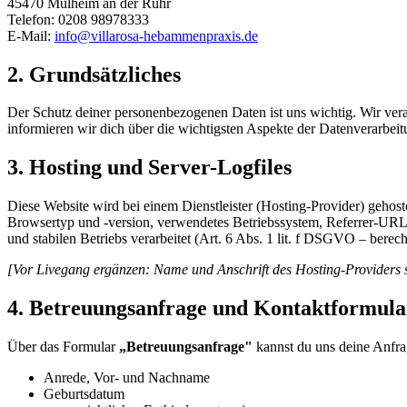
45470 Mülheim an der Ruhr
Telefon: 0208 98978333
E-Mail:
info@villarosa-hebammenpraxis.de
2. Grundsätzliches
Der Schutz deiner personenbezogenen Daten ist uns wichtig. Wir ve
informieren wir dich über die wichtigsten Aspekte der Datenverarbe
3. Hosting und Server-Logfiles
Diese Website wird bei einem Dienstleister (Hosting-Provider) gehoste
Browsertyp und -version, verwendetes Betriebssystem, Referrer-URL
und stabilen Betriebs verarbeitet (Art. 6 Abs. 1 lit. f DSGVO – berecht
[Vor Livegang ergänzen: Name und Anschrift des Hosting-Providers 
4. Betreuungsanfrage und Kontaktformula
Über das Formular
„Betreuungsanfrage"
kannst du uns deine Anfra
Anrede, Vor- und Nachname
Geburtsdatum